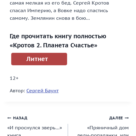
самая мелкая из его бед. Сергей Кротов
спасал Империю, а Вовке надо спастись
самому. Землянин снова в бою…
Где прочитать книгу полностью
«Кротов 2. Планета Счастье»
Литнет
12+
Автор:
Сергей Баунт
Навигация
НАЗАД
ДАЛЕЕ
«И проснулся зверь…»
«Пряничный дом
по
книга
леди-попаданки, или