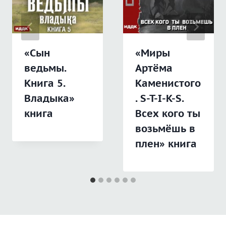
«Сын
«Миры
ведьмы.
Артёма
Книга 5.
Каменистого
Владыка»
. S-T-I-K-S.
книга
Всех кого ты
возьмёшь в
плен» книга