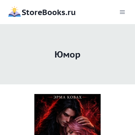
Перейти
StoreBooks.ru
к
содержимому
Юмор