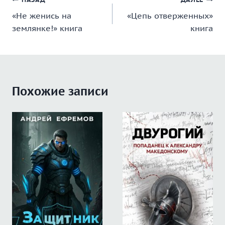
Навигация
«Не женись на
«Цепь отверженных»
по
землянке!» книга
книга
записям
Похожие записи