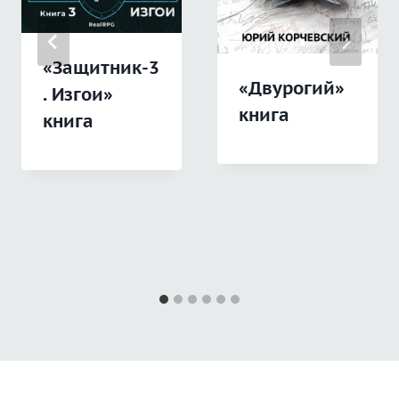
«Защитник-3
«Двурогий»
. Изгои»
книга
книга