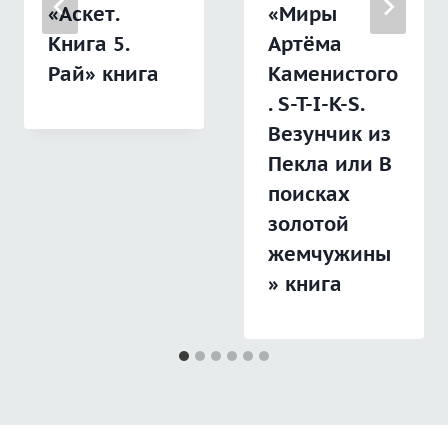
«Аскет.
«Миры
Книга 5.
Артёма
Рай» книга
Каменистого
. S-T-I-K-S.
Везунчик из
Пекла или В
поисках
золотой
жемчужины
» книга