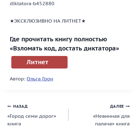
diktatora-b452880
★ЭКСКЛЮЗИВНО НА ЛИТНЕТ★
Где прочитать книгу полностью
«Взломать код, достать диктатора»
Литнет
Автор:
Ольга Грон
Навигация
НАЗАД
ДАЛЕЕ
«Город семи дорог»
«Невинная для
по
книга
палача» книга
записям