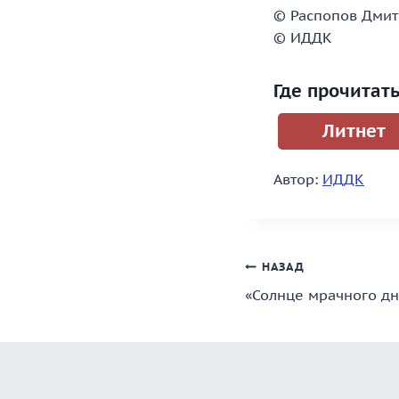
© Распопов Дми
© ИДДК
Где прочитат
Литнет
Автор:
ИДДК
Навигация
НАЗАД
«Солнце мрачного дн
по
записям