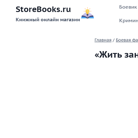
Перейти
Боевик
StoreBooks.ru
к
содержимому
Книжный онлайн магазин
Кримин
Главная
/
Боевая фа
«Жить за