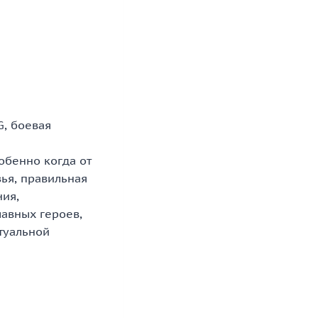
G, боевая
обенно когда от
зья, правильная
ния,
лавных героев,
туальной