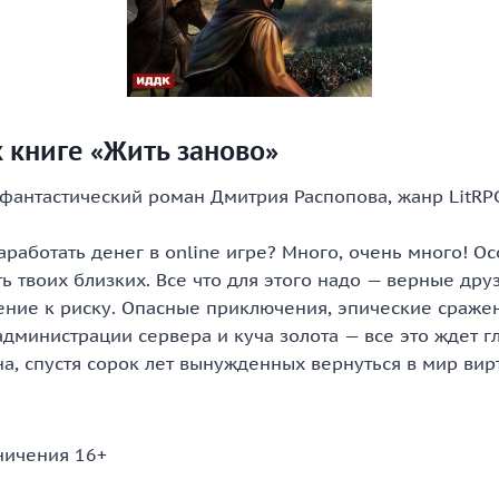
 книге «Жить заново»
 фантастический роман Дмитрия Распопова, жанр LitRP
работать денег в online игре? Много, очень много! Ос
ть твоих близких. Все что для этого надо — верные дру
ение к риску. Опасные приключения, эпические сраже
дминистрации сервера и куча золота — все это ждет г
а, спустя сорок лет вынужденных вернуться в мир вир
ничения 16+