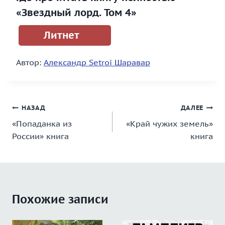
«Звездный лорд. Том 4»
Литнет
Автор:
Александр Setroi Шаравар
Навигация
НАЗАД
ДАЛЕЕ
«Попаданка из
«Край чужих земель»
по
России» книга
книга
записям
Похожие записи