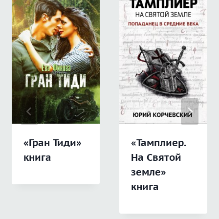
«Гран Тиди»
«Тамплиер.
книга
На Святой
земле»
книга