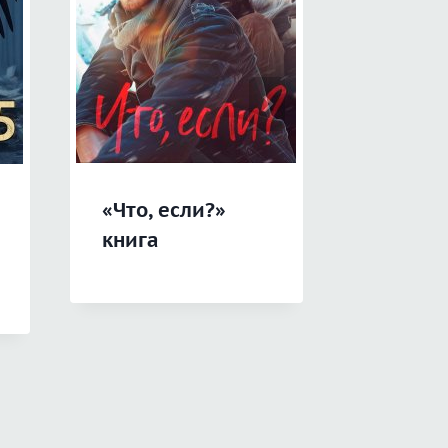
«Что, если?»
«Легенд
книга
Возро
книга