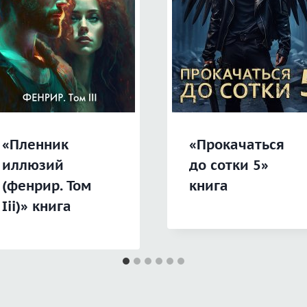
«Пленник
«Прокачаться
иллюзий
до сотки 5»
(фенрир. Том
книга
Iii)» книга