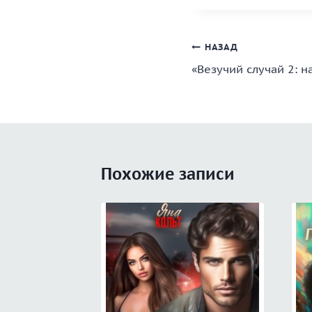
Навигация
НАЗАД
«Везучий случай 2: н
по
записям
Похожие записи