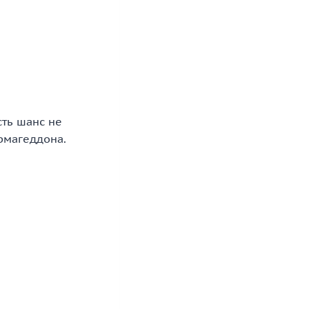
сть шанс не
армагеддона.