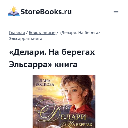
Перейти
StoreBooks.ru
к
содержимому
Главная
/
Бояръ-аниме
/
«Делари. На берегах
Эльсарра» книга
«Делари. На берегах
Эльсарра» книга