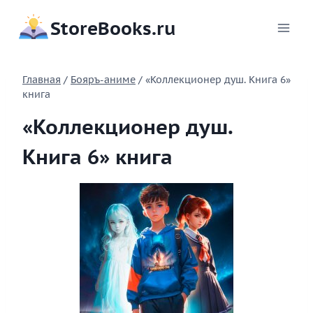
Перейти
StoreBooks.ru
к
содержимому
Главная
/
Бояръ-аниме
/
«Коллекционер душ. Книга 6»
книга
«Коллекционер душ.
Книга 6» книга