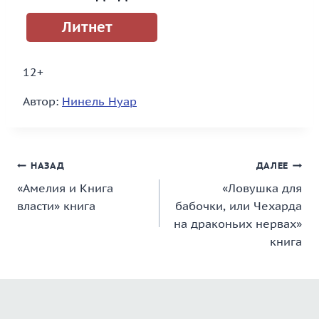
Литнет
12+
Автор:
Нинель Нуар
Навигация
НАЗАД
ДАЛЕЕ
«Амелия и Книга
«Ловушка для
по
власти» книга
бабочки, или Чехарда
записям
на драконьих нервах»
книга