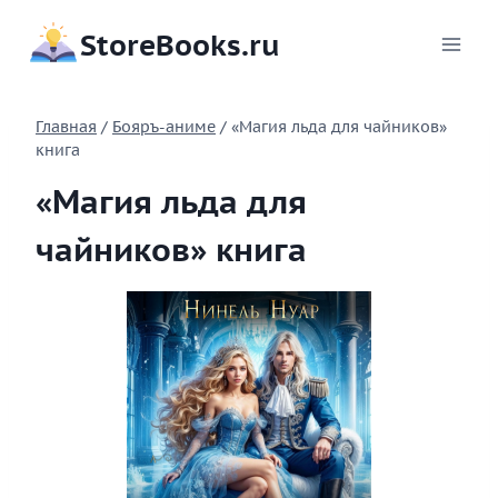
Перейти
StoreBooks.ru
к
содержимому
Главная
/
Бояръ-аниме
/
«Магия льда для чайников»
книга
«Магия льда для
чайников» книга