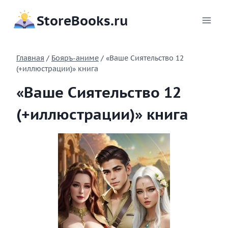
Перейти
StoreBooks.ru
к
содержимому
Главная
/
Бояръ-аниме
/
«Ваше Сиятельство 12
(+иллюстрации)» книга
«Ваше Сиятельство 12
(+иллюстрации)» книга