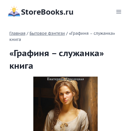
Перейти
StoreBooks.ru
к
содержимому
Главная
/
Бытовое фэнтези
/
«Графиня – служанка»
книга
«Графиня – служанка»
книга