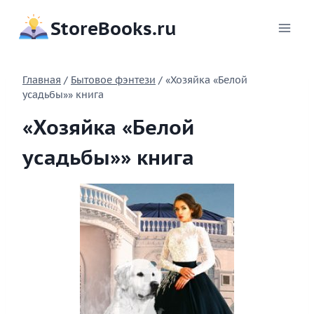
Перейти
StoreBooks.ru
к
содержимому
Главная
/
Бытовое фэнтези
/
«Хозяйка «Белой
усадьбы»» книга
«Хозяйка «Белой
усадьбы»» книга