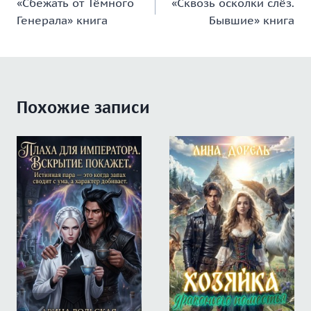
«Сбежать от Тёмного
«Сквозь осколки слёз.
по
Генерала» книга
Бывшие» книга
записям
Похожие записи