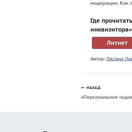
модерации. Как т
Где прочитат
инквизитора»
Литнет
Автор:
Оксана Ла
Навигация
НАЗАД
«Персональное чудо
по
записям