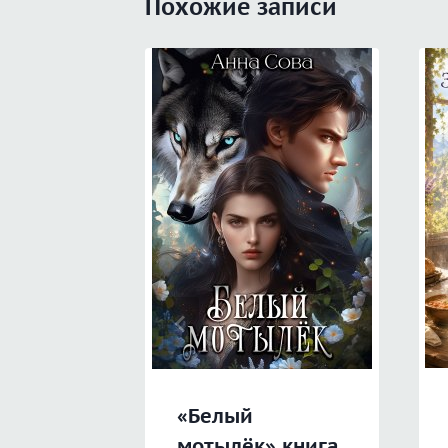
Похожие записи
«Белый
мотылёк» книга