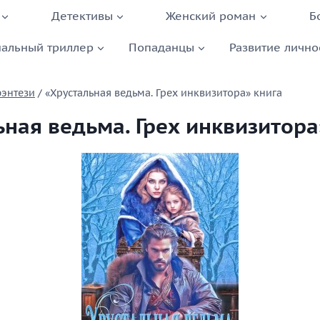
Детективы
Женский роман
Б
альный триллер
Попаданцы
Развитие лично
фэнтези
/
«Хрустальная ведьма. Грех инквизитора» книга
ьная ведьма. Грех инквизитора