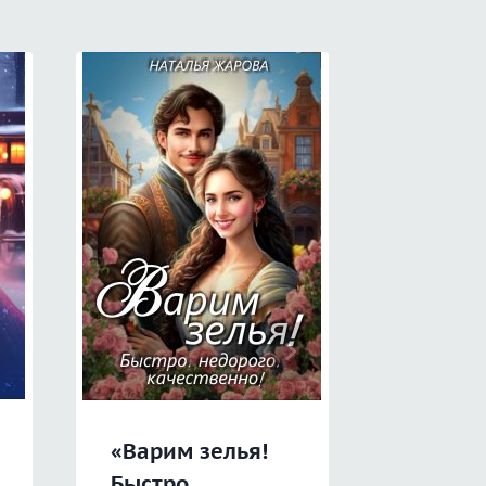
«Варим зелья!
«Разво
Быстро,
короле