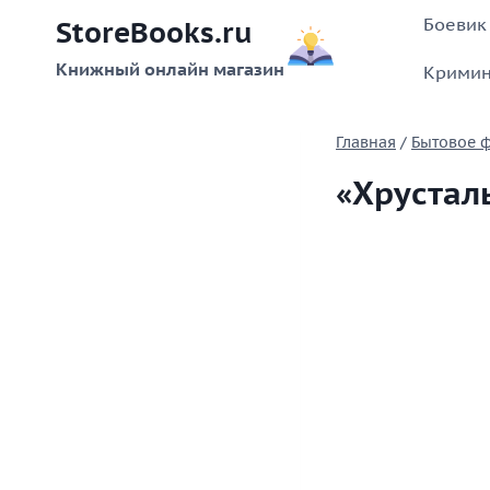
Перейти
Боевик
StoreBooks.ru
к
содержимому
Книжный онлайн магазин
Кримин
Главная
/
Бытовое 
«Хрустал