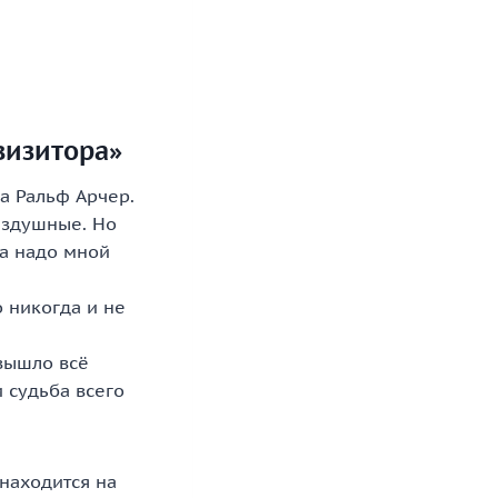
визитора»
 а Ральф Арчер.
ездушные. Но
да надо мной
о никогда и не
 вышло всё
и судьба всего
находится на