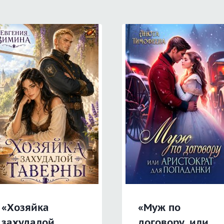
«Хозяйка
«Муж по
захудалой
договору, или