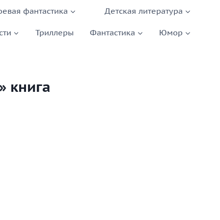
оевая фантастика
Детская литература
сти
Триллеры
Фантастика
Юмор
» книга