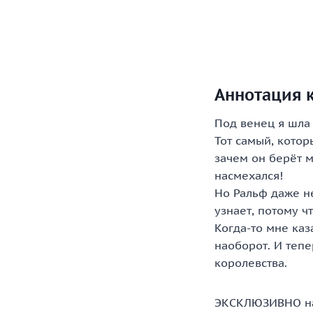
Аннотация к
Под венец я шла 
Тот самый, котор
зачем он берёт м
насмехался!
Но Ральф даже не
узнает, потому ч
Когда-то мне каз
наоборот. И тепе
королевства.
ЭКСКЛЮЗИВНО на 