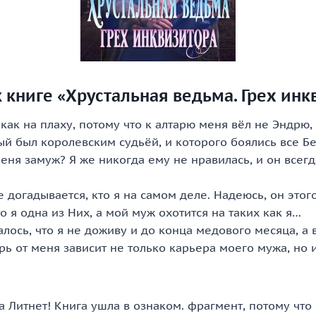
 книге «Хрустальная ведьма. Грех инк
как на плаху, потому что к алтарю меня вёл не Эндрю,
ый был королевским судьёй, и которого боялись все Б
еня замуж? Я же никогда ему не нравилась, и он всег
 догадывается, кто я на самом деле. Надеюсь, он этог
то я одна из Них, а мой муж охотится на таких как я…
алось, что я не доживу и до конца медового месяца, а
рь от меня зависит не только карьера моего мужа, но 
Литнет! Книга ушла в ознаком. фрагмент, потому что 