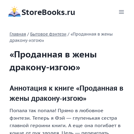
Перейти
StoreBooks.ru
к
содержимому
Главная
/
Бытовое фэнтези
/
«Проданная в жены
дракону-изгою»
«Проданная в жены
дракону-изгою»
Аннотация к книге «Проданная в
жены дракону-изгою»
Попала так попала! Прямо в любовное
фэнтези. Теперь я Фэй ― глупенькая сестра
главной героини книги. А еще она погибает в
конце от рук злодея. Цель ― переиграть