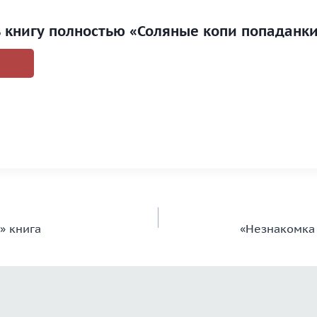
ь книгу полностью «Соляные копи попаданк
» книга
«Незнакомка