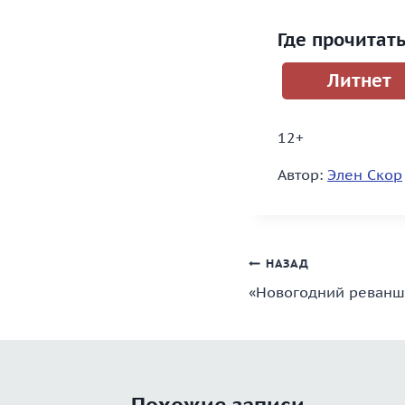
Где прочитат
Литнет
12+
Автор:
Элен Скор
Навигация
НАЗАД
«Новогодний реванш
по
записям