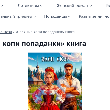
Детективы
Женский роман
Б
альный триллер
Попаданцы
Развитие лично
фэнтези
/
«Соляные копи попаданки» книга
 копи попаданки» книга