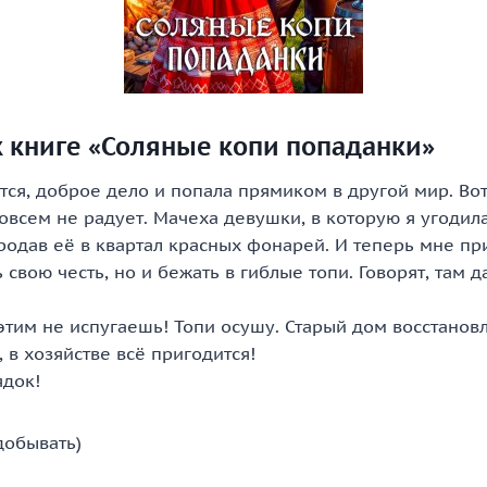
к книге «Соляные копи попаданки»
тся, доброе дело и попала прямиком в другой мир. Вот
овсем не радует. Мачеха девушки, в которую я угодил
родав её в квартал красных фонарей. И теперь мне пр
ь свою честь, но и бежать в гиблые топи. Говорят, там 
 этим не испугаешь! Топи осушу. Старый дом восстано
, в хозяйстве всё пригодится!
ядок!
 добывать)