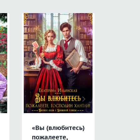
«Вы (влюбитесь)
«Разво
пожалеете,
дракон