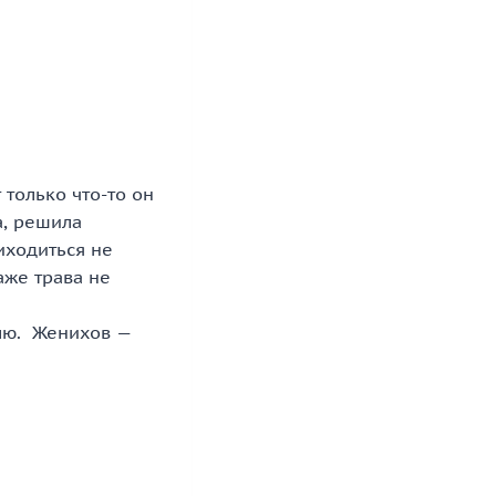
 только что-то он
а, решила
иходиться не
даже трава не
влю. Женихов —