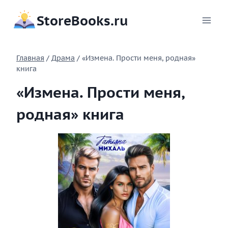
Перейти
StoreBooks.ru
к
содержимому
Главная
/
Драма
/
«Измена. Прости меня, родная»
книга
«Измена. Прости меня,
родная» книга