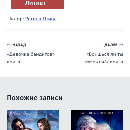
Литнет
Автор:
Регина Птица
Навигация
НАЗАД
ДАЛЕЕ
«Девочка бандитов»
«Боишься ли ты
по
книга
темноты?» книга
записям
Похожие записи