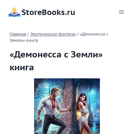
Перейти
StoreBooks.ru
к
содержимому
Главная
/
Эротическое фэнтези
/
«Демонесса с
Земли» книга
«Демонесса с Земли»
книга