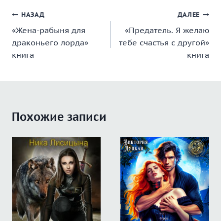
Навигация
НАЗАД
ДАЛЕЕ
«Жена-рабыня для
«Предатель. Я желаю
по
драконьего лорда»
тебе счастья с другой»
записям
книга
книга
Похожие записи