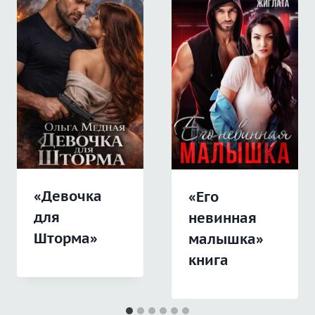
«Девочка
«Его
для
невинная
Шторма»
малышка»
книга