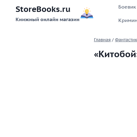
Перейти
Боевик
StoreBooks.ru
к
содержимому
Книжный онлайн магазин
Кримин
Главная
/
Фантасти
«Китобой