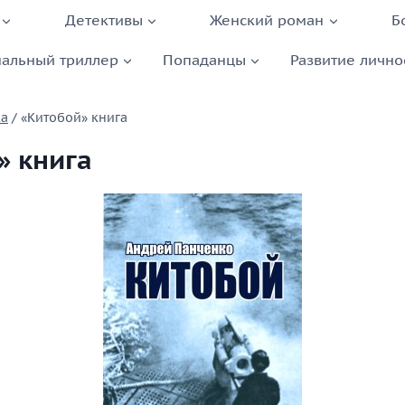
Детективы
Женский роман
Б
альный триллер
Попаданцы
Развитие лично
ка
/
«Китобой» книга
» книга