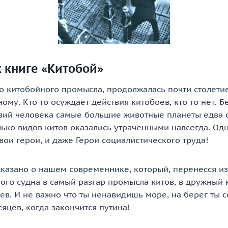
 книге «Китобой»
о китобойного промысла, продолжалась почти столети
ному. Кто то осуждает действия китобоев, кто то нет. Б
твий человека самые большие животные планеты едва 
лько видов китов оказались утраченными навсегда. Одн
ои герои, и даже Герои социалистического труда!
ссказано о нашем современнике, который, перенесся и
ого судна в самый разгар промысла китов, в дружный 
ев. И не важно что ты ненавидишь море, на берег ты 
яцев, когда закончится путина!