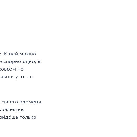
е. К ней можно
есспорно одно, в
совсем не
ако и у этого
з своего времени
коллектив
сойдёшь только