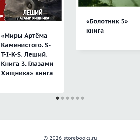
«Болотник 5»
книга
«Миры Артёма
Каменистого. S-
T-I-K-S. Леший.
Книга 3. Глазами
Хищника» книга
© 2026 storebooks.ru