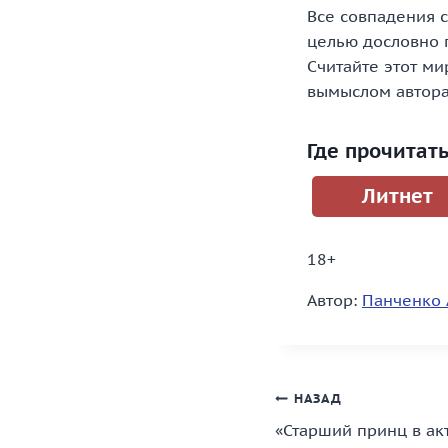
Все совпадения с
целью дословно 
Считайте этот м
вымыслом автора
Где прочитат
Литнет
18+
Автор:
Панченко 
Навигация
НАЗАД
«Старший принц в ак
по