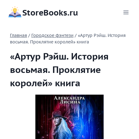
Перейти
StoreBooks.ru
к
содержимому
Главная
/
Городское фэнтези
/
«Артур Рэйш. История
восьмая. Проклятие королей» книга
«Артур Рэйш. История
восьмая. Проклятие
королей» книга