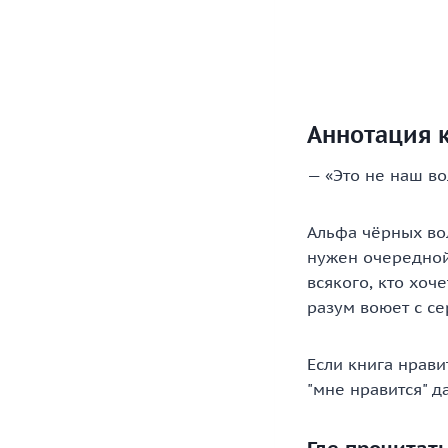
Аннотация к
— «Это не наш во
Альфа чёрных вол
нужен очередной 
всякого, кто хоч
разум воюет с с
Если книга нрави
"мне нравится" д