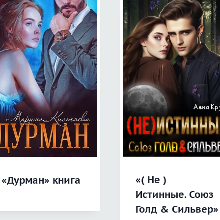
«( Не )
«Дурман» книга
Истинные. Союз
Голд & Сильвер»