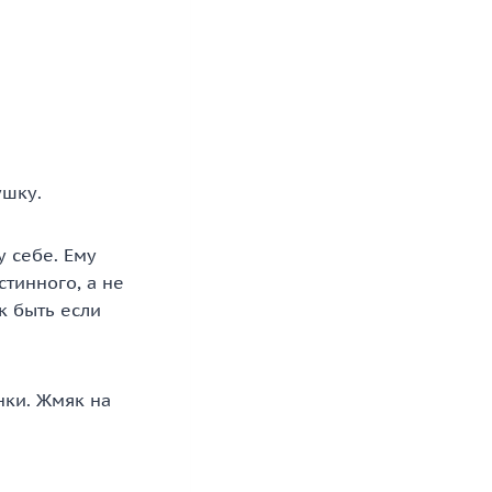
ушку.
у себе. Ему
стинного, а не
к быть если
нки. Жмяк на