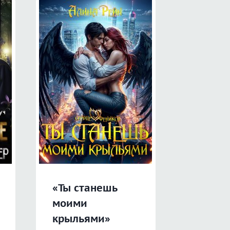
«Ты станешь
«Неже
моими
истинн
крыльями»
Замуж 