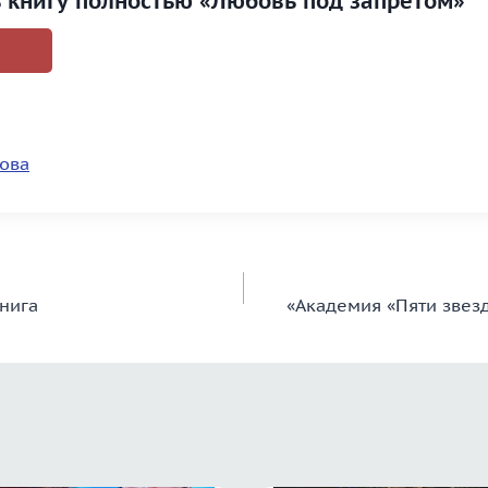
ь книгу полностью «Любовь под запретом»
това
нига
«Академия «Пяти звез