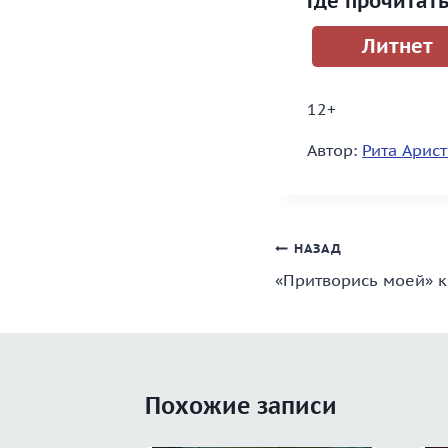
Где прочитат
Литнет
12+
Автор:
Рита Арис
Навигация
НАЗАД
«Притворись моей» к
по
записям
Похожие записи