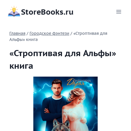
Перейти
StoreBooks.ru
к
содержимому
Главная
/
Городское фэнтези
/
«Строптивая для
Альфы» книга
«Строптивая для Альфы»
книга