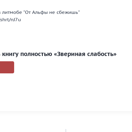
в литмобе "От Альфы не сбежишь"
/shrt/nJ7u
ь книгу полностью «Звериная слабость»