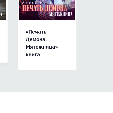
«Печать
«Оборо
Демона.
объявл
Мятежница»
Судьбо
книга
песец»