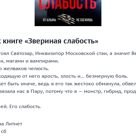
 книге «Звериная слабость»
оял Святозар, Инквизитор Московской стаи, а значит 
и, магами и вампирами.
о желваков челюсть.
ходящую от него ярость, злость и… безмерную боль.
ет быть иначе, ведь я его так жестоко обманула, обвел
вязала нас в Пару, потому что я — монстр, гибрид, про
ей. Его слабость.
а Литнет
 сб