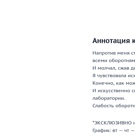
Аннотация к
Напротив меня ст
всеми оборотням
И молчал, сжав д
Я чувствовала ис
Конечно, как мож
И искусственно с
лаборатории.
Слабость оборотн
*ЭКСКЛЮЗИВНО н
График: вт — чт —