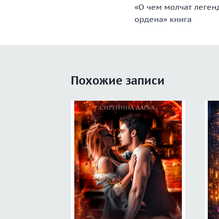
«О чем молчат леген
по
ордена» книга
записям
Похожие записи