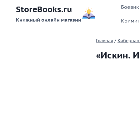
Перейти
Боевик
StoreBooks.ru
к
содержимому
Книжный онлайн магазин
Кримин
Главная
/
Киберпан
«Искин. 