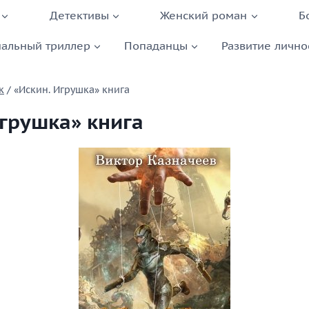
Детективы
Женский роман
Б
альный триллер
Попаданцы
Развитие лично
к
/
«Искин. Игрушка» книга
Игрушка» книга