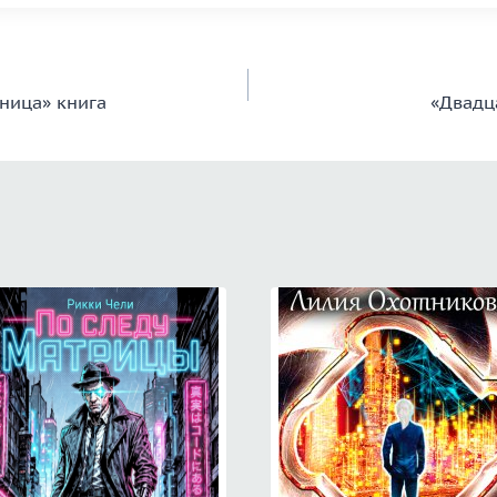
пница» книга
«Двадц