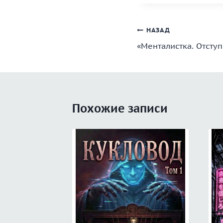
Навигация
НАЗАД
«Менталистка. Отсту
по
записям
Похожие записи