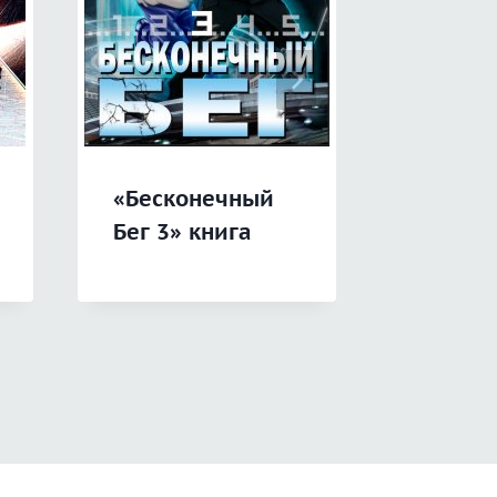
«Бесконечный
«Опасн
Бег 3» книга
игруш
звёздн
лордов