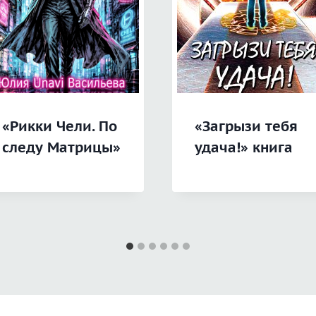
«Рикки Чели. По
«Загрызи тебя
следу Матрицы»
удача!» книга