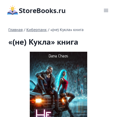
Перейти
StoreBooks.ru
к
содержимому
Главная
/
Киберпанк
/
«(не) Кукла» книга
«(не) Кукла» книга