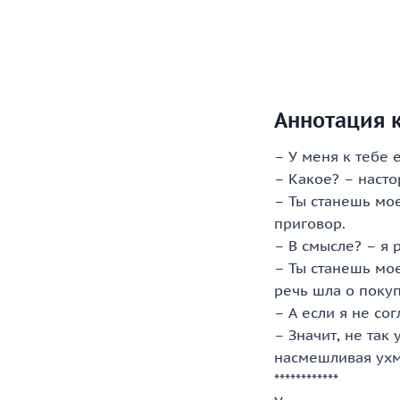
Аннотация к
– У меня к тебе 
– Какое? – насто
– Ты станешь мо
приговор.
– В смысле? – я 
– Ты станешь мо
речь шла о покуп
– А если я не сог
– Значит, не так
насмешливая ухм
************