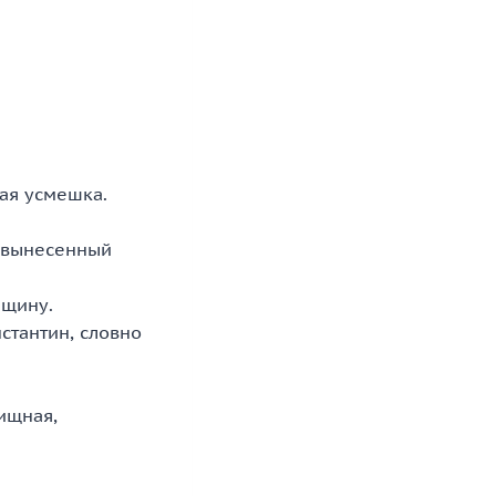
щая усмешка.
к вынесенный
ещину.
стантин, словно
хищная,