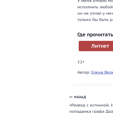
У меня отняли мо
исполнить любой
он не отнял у ме
только бы быть р
Где прочитат
Литнет
12+
Автор:
Елена Вер
Навигация
НАЗАД
«Развод с истинной. 
по
попаданка графа Дра