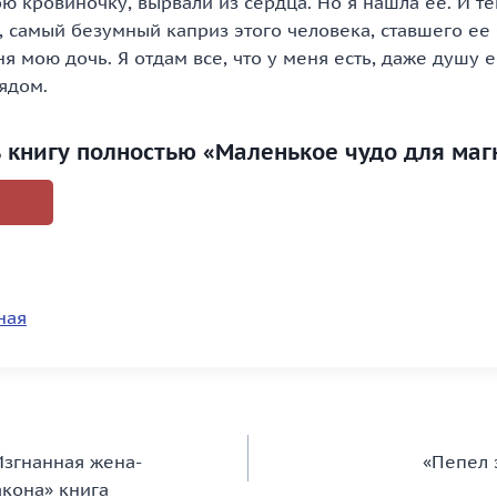
ю кровиночку, вырвали из сердца. Но я нашла ее. И те
, самый безумный каприз этого человека, ставшего ее
ня мою дочь. Я отдам все, что у меня есть, даже душу 
ядом.
ь книгу полностью «Маленькое чудо для маг
ная
Изгнанная жена-
«Пепел 
кона» книга