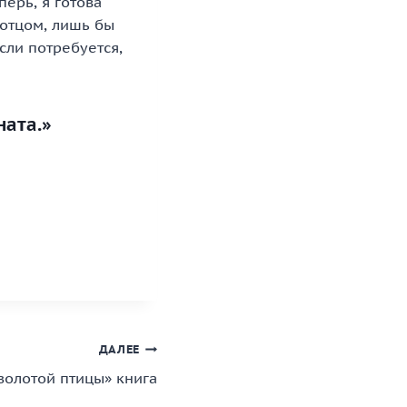
перь, я готова
 отцом, лишь бы
если потребуется,
ната.»
ДАЛЕЕ
золотой птицы» книга