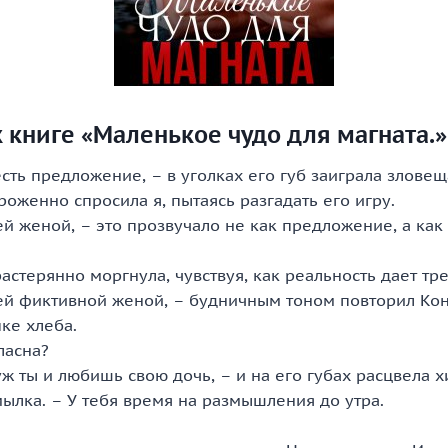
 книге «Маленькое чудо для магната.»
есть предложение, – в уголках его губ заиграла злове
роженно спросила я, пытаясь разгадать его игру.
ей женой, – это прозвучало не как предложение, а ка
растерянно моргнула, чувствуя, как реальность дает тр
ей фиктивной женой, – будничным тоном повторил Кон
ке хлеба.
ласна?
 уж ты и любишь свою дочь, – и на его губах расцвела 
ылка. – У тебя время на размышления до утра.