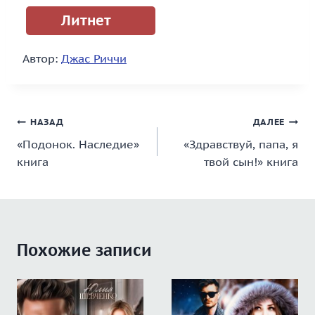
Литнет
Автор:
Джас Риччи
Навигация
НАЗАД
ДАЛЕЕ
«Подонок. Наследие»
«Здравствуй, папа, я
по
книга
твой сын!» книга
записям
Похожие записи