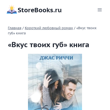
Перейти
StoreBooks.ru
к
содержимому
Главная
/
Короткий любовный роман
/
«Вкус твоих
губ» книга
«Вкус твоих губ» книга