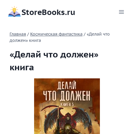
Перейти
StoreBooks.ru
к
содержимому
Главная
/
Космическая фантастика
/
«Делай что
должен» книга
«Делай что должен»
книга