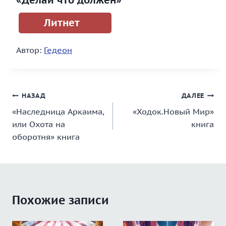
«Делай что должен»
Литнет
Автор:
Гедеон
Навигация
НАЗАД
ДАЛЕЕ
«Наследница Аркаима,
«Ходок.Новый Мир»
по
или Охота на
книга
записям
оборотня» книга
Похожие записи