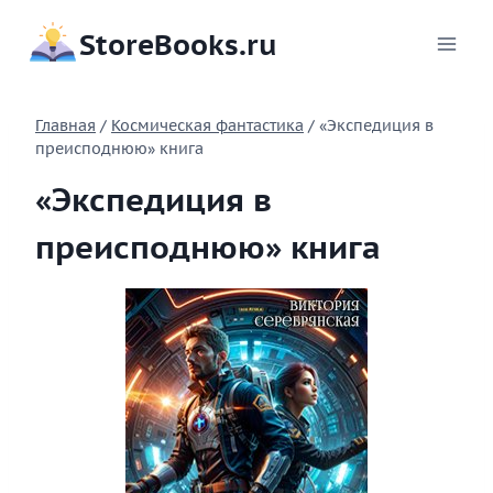
Перейти
StoreBooks.ru
к
содержимому
Главная
/
Космическая фантастика
/
«Экспедиция в
преисподнюю» книга
«Экспедиция в
преисподнюю» книга