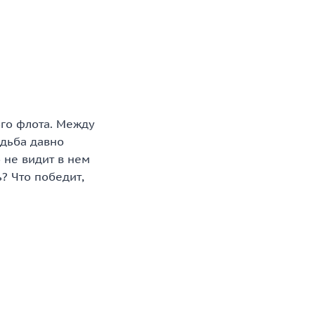
ого флота. Между
удьба давно
 не видит в нем
? Что победит,