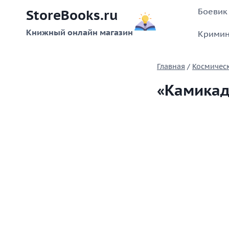
Перейти
Боевик
StoreBooks.ru
к
содержимому
Книжный онлайн магазин
Кримин
Главная
/
Космическ
«Камикад