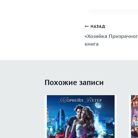
Навигация
НАЗАД
«Хозяйка Призрачног
по
книга
записям
Похожие записи