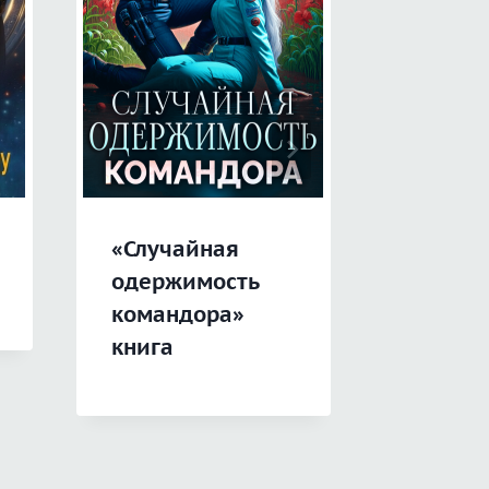
«Рожд
«Случайная
ползат
одержимость
1. Стра
командора»
пустот
книга