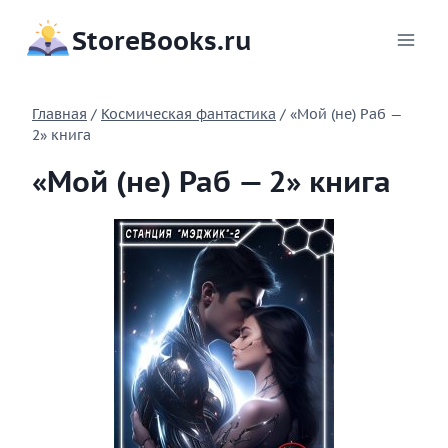
Перейти
StoreBooks.ru
к
содержимому
Главная
/
Космическая фантастика
/
«Мой (не) Раб —
2» книга
«Мой (не) Раб — 2» книга