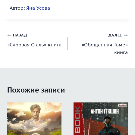
Автор:
Яна Усова
Навигация
НАЗАД
ДАЛЕЕ
«Суровая Сталь» книга
«Обещанная Тьме»
по
книга
записям
Похожие записи