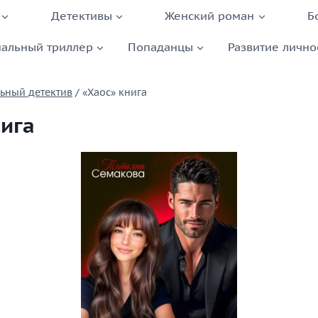
Детективы
Женский роман
Б
альный триллер
Попаданцы
Развитие лично
ьный детектив
/
«Хаос» книга
нига