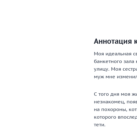
Аннотация к
Моя идеальная с
банкетного зала 
улицу. Моя сестр
муж мне изменил,
С того дня моя ж
незнакомец, поя
на похороны, ко
которого впослед
тети.