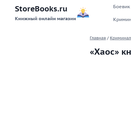
Перейти
Боевик
StoreBooks.ru
к
содержимому
Книжный онлайн магазин
Кримин
Главная
/
Криминал
«Хаос» к