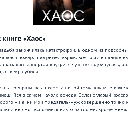
 книге «Хаос»
вадьба закончилась катастрофой. В одном из подсоб
начался пожар, прогремел взрыв, все гости в панике 
а оказалась запертой внутри, я чуть не задохнулась, р
 а свекра убили.
изнь превратилась в хаос. И виной тому, как мне кажет
вившийся в самом начале вечера. Зеленоглазый красав
торого ни я, ни мой предатель-муж совершенно точно 
ствии не смог вспомнить никто из гостей, кроме меня,