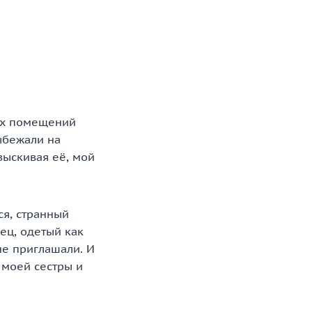
ных помещений
выбежали на
азыскивая её, мой
ся, странный
ец, одетый как
не приглашали. И
 моей сестры и