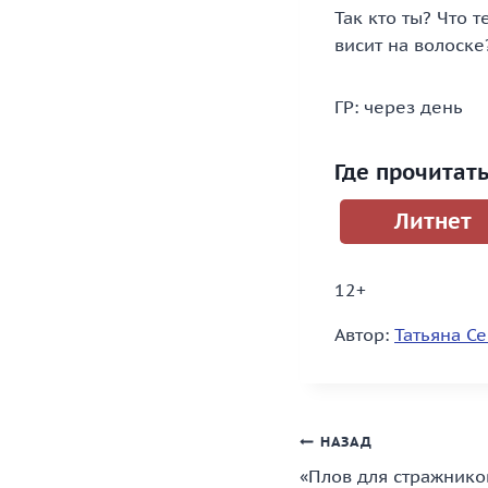
Так кто ты? Что 
висит на волоске
ГР: через день
Где прочитат
Литнет
12+
Автор:
Татьяна С
Навигация
НАЗАД
«Плов для стражнико
по