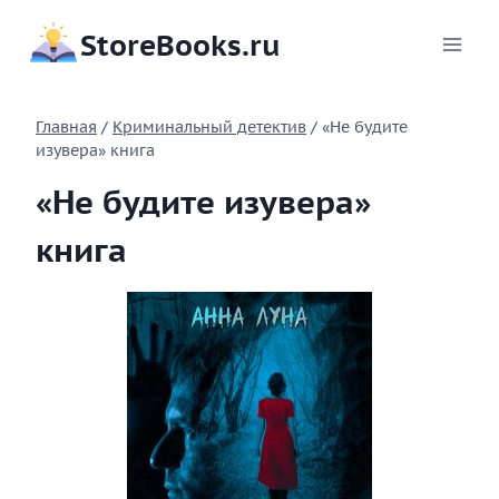
Перейти
StoreBooks.ru
к
содержимому
Главная
/
Криминальный детектив
/
«Не будите
изувера» книга
«Не будите изувера»
книга