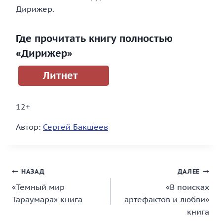
Дирижер.
Где прочитать книгу полностью
«Дирижер»
Литнет
12+
Автор:
Сергей Бакшеев
Навигация
НАЗАД
ДАЛЕЕ
«Темный мир
«В поисках
по
Тараумара» книга
артефактов и любви»
записям
книга