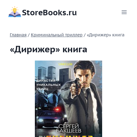
Перейти
StoreBooks.ru
к
содержимому
Главная
/
Криминальный триллер
/
«Дирижер» книга
«Дирижер» книга