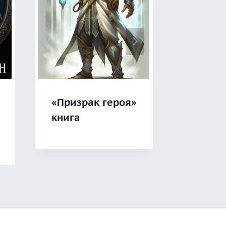
«Призрак героя»
«Биоме
книга
K2r»