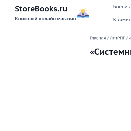
Перейти
Боевик
StoreBooks.ru
к
содержимому
Книжный онлайн магазин
Кримин
Главная
/
ЛитРПГ
/
«Системн