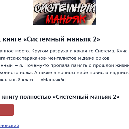
к книге «Системный маньяк 2»
нное место. Кругом разруха и какая-то Система. Куча
игантских тараканов-менталистов и даже орков.
нный — я. Почему-то пропала память о прошлой жизни,
хонного ножа. А также в ночном небе повисла надпись
кальный класс — «Маньяк!»]
ь книгу полностью «Системный маньяк 2»
рновский