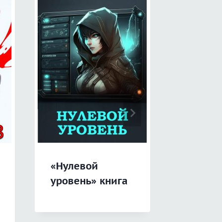
«Нулевой
«Иная
уровень» книга
реальн
попытк