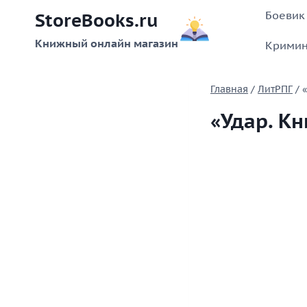
Перейти
Боевик
StoreBooks.ru
к
содержимому
Книжный онлайн магазин
Кримин
Главная
/
ЛитРПГ
/
«Удар. Кн