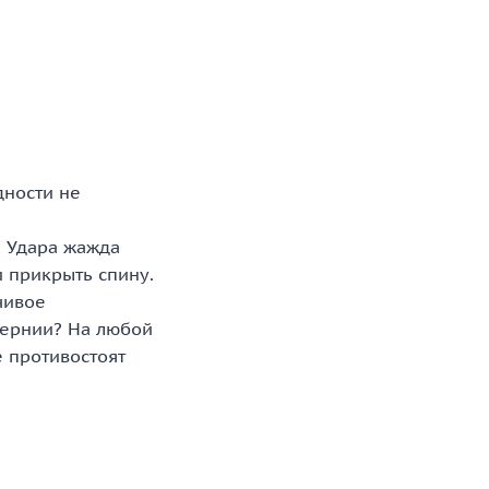
дности не
а Удара жажда
и прикрыть спину.
чивое
тернии? На любой
е противостоят