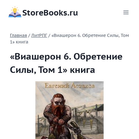
Перейти
StoreBooks.ru
к
содержимому
Главная
/
ЛитРПГ
/
«Виашерон 6. Обретение Силы, Том
1» книга
«Виашерон 6. Обретение
Силы, Том 1» книга