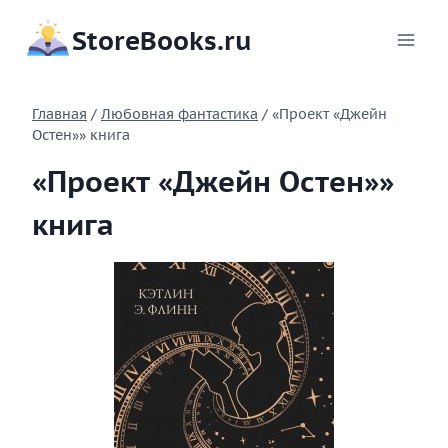
Перейти
StoreBooks.ru
к
содержимому
Главная
/
Любовная фантастика
/
«Проект «Джейн
Остен»» книга
«Проект «Джейн Остен»»
книга