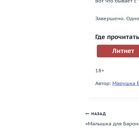
Вот что бывает с
Завершено. Одно
Где прочитат
Литнет
18+
Автор:
Марушка 
Навигация
НАЗАД
«Малышка для Барон
по
записям