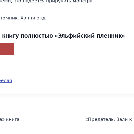
 теми, кто надеется приручить монстра.
томник. Хэппи энд.
ь книгу полностью «Эльфийский пленник»
Белая
а» книга
«Предатель. Вали к