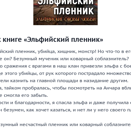
к книге «Эльфийский пленник»
ский пленник, убийца, хищник, монстр! Но что-то в ег
же он? Безумный мученик или коварный соблазнитель?
о сражения с врагами в наш клан привезли эльфа с б
е этого убийцы, от рук которого пострадало множест
тели казнить на главной площади в назидание другим.
а, тайком пробралась, чтобы посмотреть на Анчара вбл
е смогла его забыть.
ти и благодарности, я спасла эльфа и даже получила 
н безумен, как хочет казаться, и нет ли у него своего 
Безумный несчастный пленник или коварный соблазните