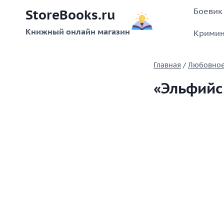
Перейти
Боевик
StoreBooks.ru
к
содержимому
Книжный онлайн магазин
Кримин
Главная
/
Любовное
«Эльфийс