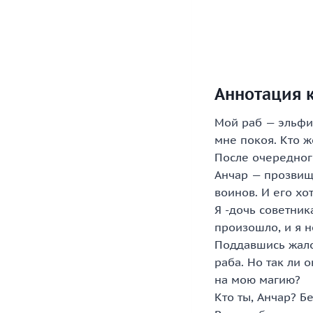
Аннотация 
Мой раб — эльфий
мне покоя. Кто 
После очередног
Анчар — прозвищ
воинов. И его хо
Я -дочь советник
произошло, и я н
Поддавшись жалос
раба. Но так ли о
на мою магию?
Кто ты, Анчар? 