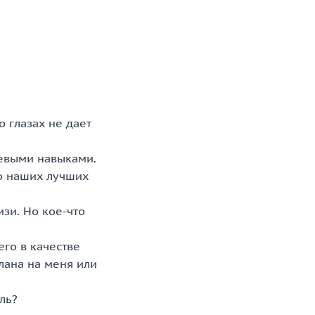
о глазах не дает
оевыми навыками.
во наших лучших
изи. Но кое-что
его в качестве
плана на меня или
ль?