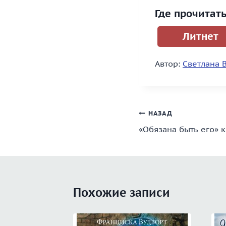
Где прочитат
Литнет
Автор:
Светлана 
Навигация
НАЗАД
«Обязана быть его» 
по
записям
Похожие записи