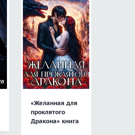
«Желанная для
«Фея 
проклятого
снов» 
Дракона» книга