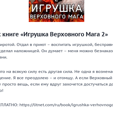
 книге «Игрушка Верховного Мага 2»
иротой. Отдал в приют – воспитать игрушкой, бесправ
 сделал наложницей. Он думает – меня можно безнаказ
зни.
что на всякую силу есть другая сила. Не одна я вознена
ение. Я все преодолею – и отомщу. А если Верховный 
е просто вещь, если ему вдруг захочется достучаться 
о!
ПЛАТНО: https://litnet.com/ru/book/igrushka-verhovno