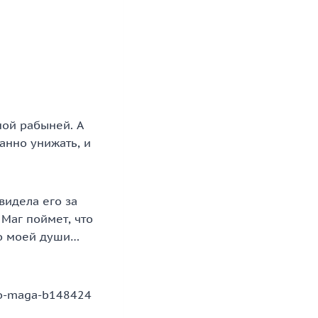
ной рабыней. А
анно унижать, и
видела его за
Маг поймет, что
до моей души…
go-maga-b148424