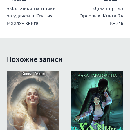
Навигация
«Мальчики-охотники
«Демон рода
по
за удачей в Южных
Орловых. Книга 2»
записям
морях» книга
книга
Похожие записи