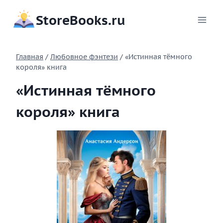
Перейти
StoreBooks.ru
к
содержимому
Главная
/
Любовное фэнтези
/
«Истинная тёмного
короля» книга
«Истинная тёмного
короля» книга