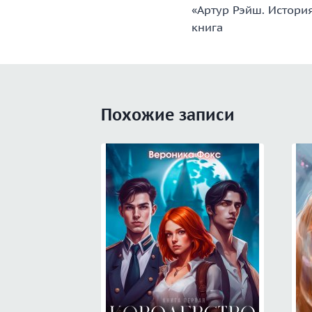
«Артур Рэйш. История
по
книга
записям
Похожие записи