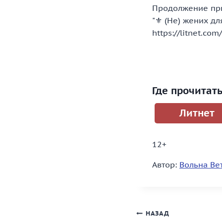
Продолжение при
"⚜️ (Не) жених д
https://litnet.com
Где прочитат
Литнет
12+
Автор:
Вольна Ве
Навигация
НАЗАД