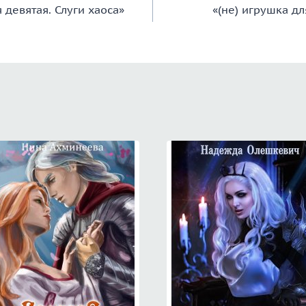
 девятая. Слуги хаоса»
«(не) игрушка д