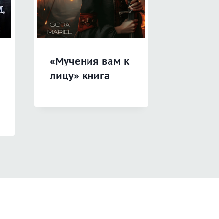
«Мучения вам к
«Печат
лицу» книга
или Ми
Другог
книга