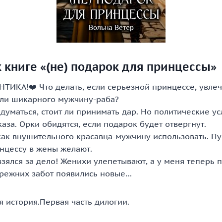
 книге «(не) подарок для принцессы»
ТИКА!❤️ Что делать, если серьезной принцессе, увлеч
ли шикарного мужчину-раба?
думаться, стоит ли принимать дар. Но политические ус
аза. Орки обидятся, если подарок будет отвергнут.
как внушительного красавца-мужчину использовать. П
инцессу в жены желают.
взялся за дело! Женихи улепетывают, а у меня теперь п
прежних забот появились новые…
я история.Первая часть дилогии.