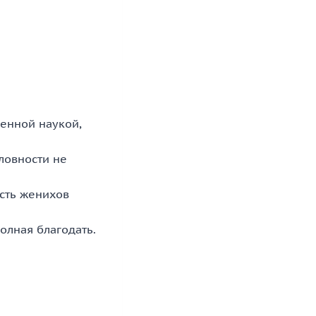
енной наукой,
ловности не
усть женихов
олная благодать.