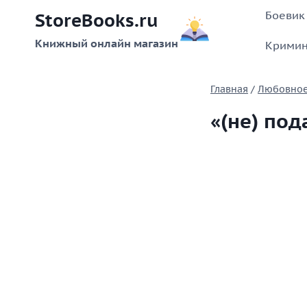
Перейти
Боевик
StoreBooks.ru
к
содержимому
Книжный онлайн магазин
Кримин
Главная
/
Любовное
«(не) по