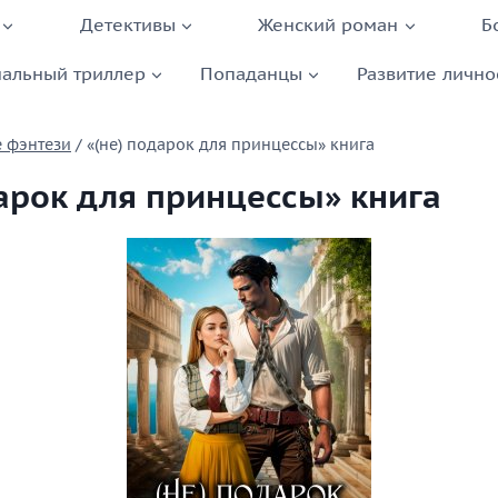
Детективы
Женский роман
Б
альный триллер
Попаданцы
Развитие лично
 фэнтези
/
«(не) подарок для принцессы» книга
дарок для принцессы» книга