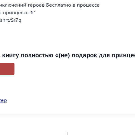
ключений героев Бесплатно в процессе
ля принцессы⚜️"
/shrt/Sr7q
ь книгу полностью «(не) подарок для принц
тер