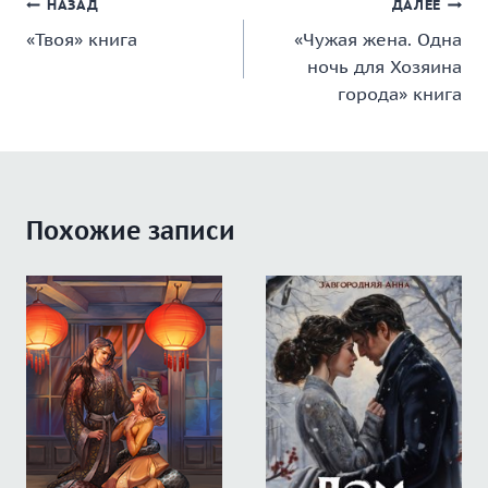
Навигация
НАЗАД
ДАЛЕЕ
«Твоя» книга
«Чужая жена. Одна
по
ночь для Хозяина
записям
города» книга
Похожие записи