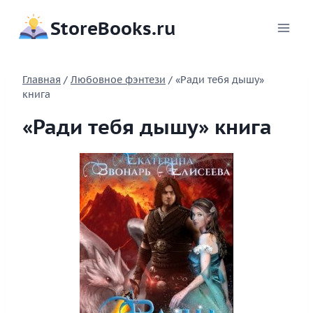
Перейти
StoreBooks.ru
к
содержимому
Главная
/
Любовное фэнтези
/
«Ради тебя дышу»
книга
«Ради тебя дышу» книга