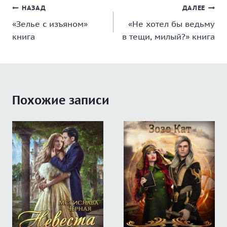
Навигация
НАЗАД
ДАЛЕЕ
«Зелье с изъяном»
«Не хотел бы ведьму
по
книга
в тещи, милый?» книга
записям
Похожие записи