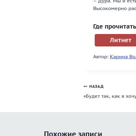
– Дура. Мы и ест
Высокомерно рас
Где прочитат
Литнет
Автор:
Карина Во
Навигация
НАЗАД
«Будет так, как я хоч
по
записям
Похожие записи