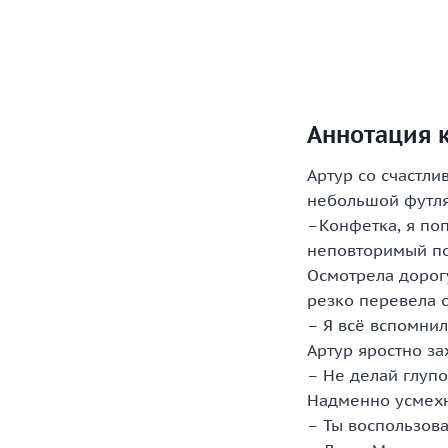
Аннотация к
Артур со счастл
небольшой футля
–Конфетка, я по
неповторимый по
Осмотрела дорог
резко перевела о
– Я всё вспомнил
Артур яростно за
– Не делай глупо
Надменно усмехн
– Ты воспользова