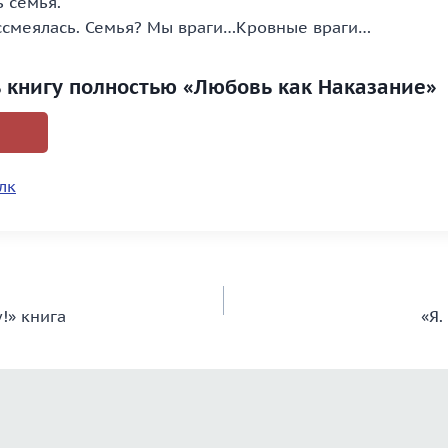
ь семья.
смеялась. Семья? Мы враги…Кровные враги…
ь книгу полностью «Любовь как Наказание»
лк
у!» книга
«Я.