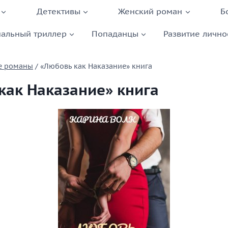
Детективы
Женский роман
Б
альный триллер
Попаданцы
Развитие лично
е романы
/
«Любовь как Наказание» книга
как Наказание» книга