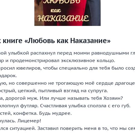
 книге «Любовь как Наказание»
ивой улыбкой распахнул перед моими равнодушными г
р и продемонстрировал эксклюзивное кольцо.
просил ювелиров, чтобы специально для тебя было соз
дарок.
ую, но совершенно не трогающую моё сердце драгоцен
стрый, цепкий, пытливый взгляд на супруга.
а, дорогой муж. Или лучше называть тебя Хозяин?
хлопнул футляр. Счастливая улыбка сползла с его губ.
стей, конфетка. Будь мудрее.
улась. Лицемер!
лся ситуацией. Заставил поверить меня в то, что мы се