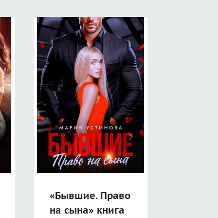
«Бывшие. Право
«Люби
на сына» книга
Лисичк