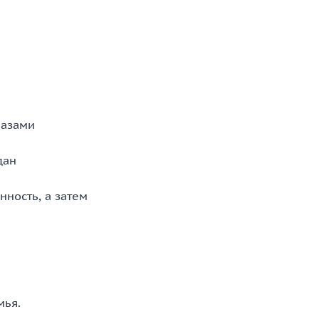
лазами
дан
ность, а затем
мья.