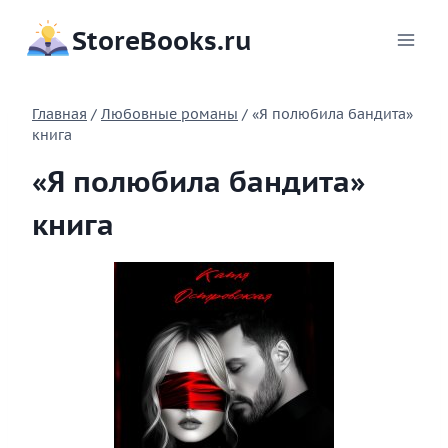
Перейти
StoreBooks.ru
к
содержимому
Главная
/
Любовные романы
/
«Я полюбила бандита»
книга
«Я полюбила бандита»
книга