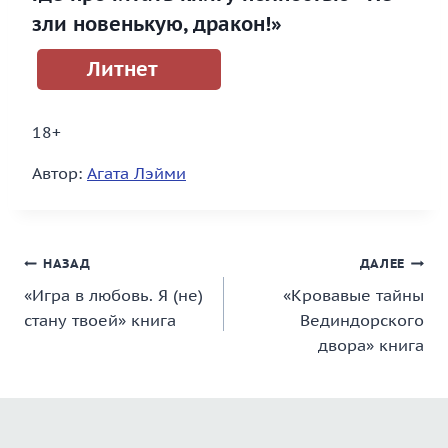
зли новенькую, дракон!»
Литнет
18+
Автор:
Агата Лэйми
Навигация
НАЗАД
ДАЛЕЕ
«Игра в любовь. Я (не)
«Кровавые тайны
по
стану твоей» книга
Вединдорского
записям
двора» книга