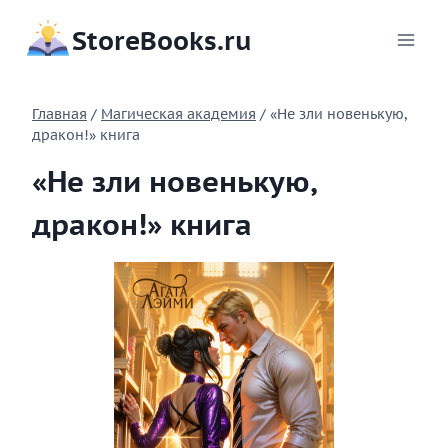
Перейти
StoreBooks.ru
к
содержимому
Главная
/
Магическая академия
/
«Не зли новенькую,
дракон!» книга
«Не зли новенькую,
дракон!» книга